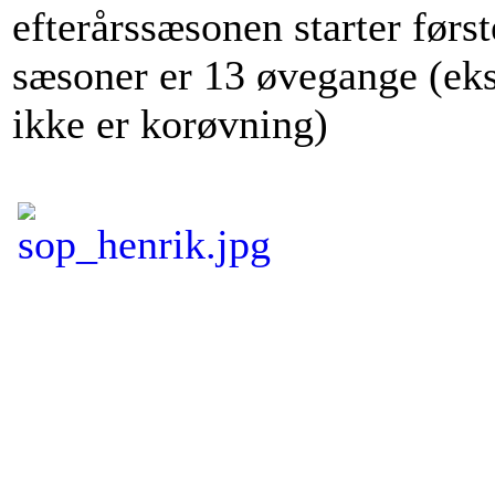
efterårssæsonen starter førs
sæsoner er 13 øvegange (eks.
ikke er korøvning)